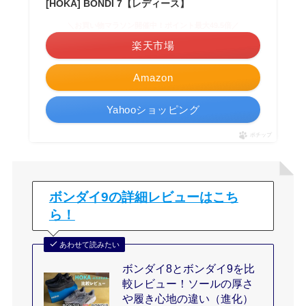
[HOKA] BONDI 7【レディース】
＼お買い物マラソン開催中！ポイント最大49.5倍／
楽天市場
Amazon
Yahooショッピング
ポチップ
ボンダイ9の詳細レビューはこち
ら！
あわせて読みたい
ボンダイ8とボンダイ9を比
較レビュー！ソールの厚さ
や履き心地の違い（進化）