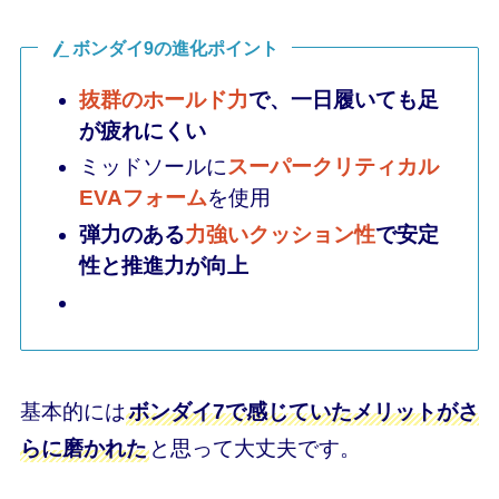
ボンダイ9の進化ポイント
抜群のホールド力
で、一日履いても足
が疲れにくい
ミッドソールに
スーパークリティカル
EVAフォーム
を使用
弾力のある
力強いクッション性
で安定
性と推進力が向上
基本的には
ボンダイ7で感じていたメリットがさ
らに磨かれた
と思って大丈夫です。