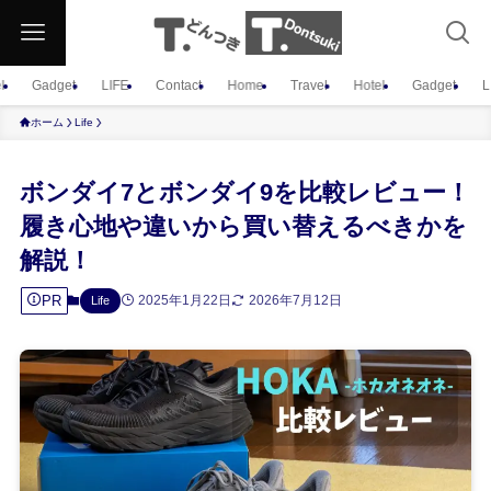
l
Gadget
LIFE
Contact
Home
Travel
Hotel
Gadget
L
ホーム
Life
ボンダイ7とボンダイ9を比較レビュー！
履き心地や違いから買い替えるべきかを
解説！
PR
2025年1月22日
2026年7月12日
Life