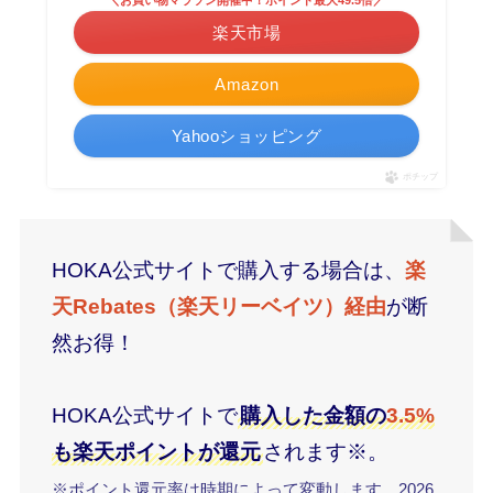
＼お買い物マラソン開催中！ポイント最大49.5倍／
楽天市場
Amazon
Yahooショッピング
ポチップ
HOKA公式サイトで購入する場合は、
楽
天Rebates（楽天リーベイツ）経由
が断
然お得！
HOKA公式サイトで
購入した金額の
3.5%
も楽天ポイントが還元
されます※。
※ポイント還元率は時期によって変動します。2026