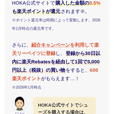
HOKA公式サイトで
購入した金額の
3.5%
も楽天ポイントが還元
されます※。
※ポイント還元率は時期によって変動します。2026
年1月時点の還元率です。
さらに、
紹介キャンペーン
を利用して楽
天リーベイツに登録
し、
登録から30日以
内に楽天Rebatesを経由して1回で3,000
円以上（税抜）の買い物
をすると、
600
楽天ポイント
がもらえます…！
※2026年1月時点
HOKA公式サイトでシュ
ーズを購入する場合は、
どんちゃ