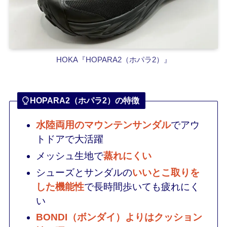
HOKA『HOPARA2（ホパラ2）』
HOPARA2（ホパラ2）の特徴
水陸両用のマウンテンサンダル
でアウ
トドアで大活躍
メッシュ生地で
蒸れにくい
シューズとサンダルの
いいとこ取りを
した機能性
で長時間歩いても疲れにく
い
BONDI（ボンダイ）よりはクッション