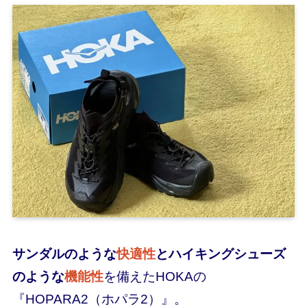
サンダルのような
快適性
とハイキングシューズ
のような
機能性
を備えたHOKAの
『HOPARA2（ホパラ2）』。