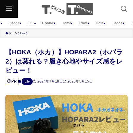
l
Gadget
LIFE
Contact
Home
Travel
Hotel
Gadget
L
ホーム
Life
【HOKA（ホカ）】HOPARA2（ホパラ
2）は蒸れる？履き心地やサイズ感をレ
ビュー！
PR
2024年7月18日
2026年5月15日
Life