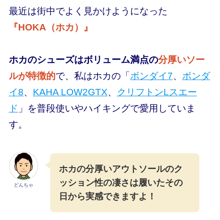
最近は街中でよく見かけようになった
『HOKA（ホカ）』
ホカのシューズはボリューム満点の
分厚いソー
ルが特徴的
で、私はホカの「
ボンダイ7
、
ボンダ
イ8
、
KAHA LOW2GTX
、
クリフトンLスエー
ド
」を普段使いやハイキングで愛用していま
す。
ホカの分厚いアウトソールのク
ッション性の凄さは履いたその
どんちゃ
日から実感できますよ！