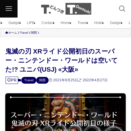
l
Gadget
LIFE
Contact
Home
Travel
Hotel
Gadget
L
ホーム
Travel
関西
鬼滅の刃 XRライド公開初日のスーパ
ー・ニンテンドー・ワールドは空いて
た!? ユニバ(USJ) «大阪»
PR
2021年9月25日
2022年4月27日
Travel
関西