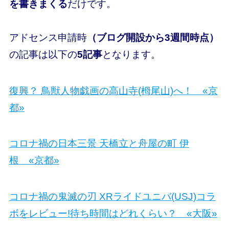
を書きまくる
だけです。
アドセンス申請時
（ブログ開設から3週間時点
）
の記事は以下の
5記事
となります。
復興？ 鳥獣人物戯画の高山寺(栂尾山)へ！ «京
都»
コロナ禍の日本三景 天橋立と舟屋の町 伊
根 «京都»
コロナ禍の鬼滅の刃 XRライドユニバ(USJ)コラ
ボをレビュー!待ち時間はどれくらい？ «大阪»