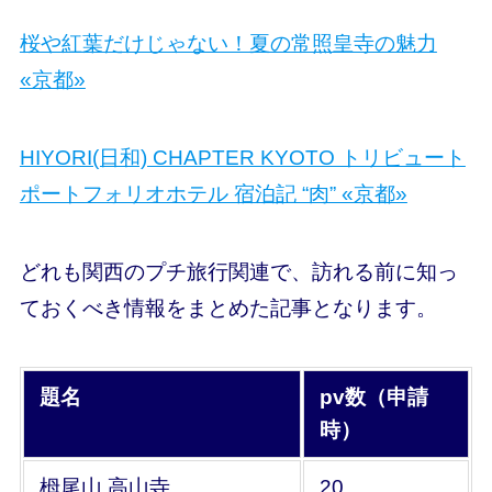
桜や紅葉だけじゃない！夏の常照皇寺の魅力
«京都»
HIYORI(日和) CHAPTER KYOTO トリビュート
ポートフォリオホテル 宿泊記 “肉” «京都»
どれも関西のプチ旅行関連で、
訪れる前に知っ
ておくべき情報
をまとめた記事となります。
題名
pv数（申請
時）
栂尾山 高山寺
20