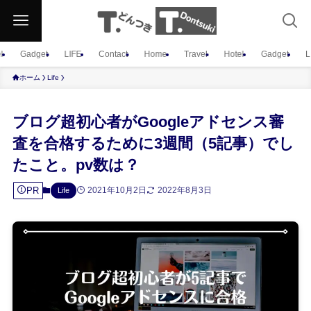
l
Gadget
LIFE
Contact
Home
Travel
Hotel
Gadget
L
ホーム
Life
ブログ超初心者がGoogleアドセンス審
査を合格するために3週間（5記事）でし
たこと。pv数は？
PR
2021年10月2日
2022年8月3日
Life