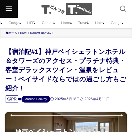
l
Gadget
LIFE
Contact
Home
Travel
Hotel
Gadget
L
ホーム
Hotel
Marriott Bonvoy
【宿泊記#1】神戸ベイシェラトンホテル
＆タワーズのアクセス・プラチナ特典・
客室デラックスツイン・温泉をレビュ
ー！ベイサイドならではの過ごし方もご
紹介！
PR
2025年5月18日
2026年4月11日
Marriott Bonvoy