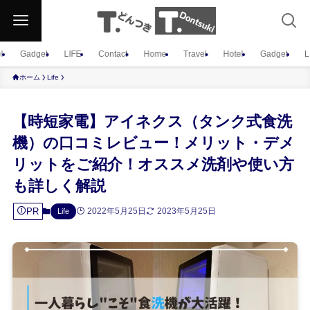
l
Gadget
LIFE
Contact
Home
Travel
Hotel
Gadget
L
ホーム
Life
【時短家電】アイネクス（タンク式食洗
機）の口コミレビュー！メリット・デメ
リットをご紹介！オススメ洗剤や使い方
も詳しく解説
PR
2022年5月25日
2023年5月25日
Life