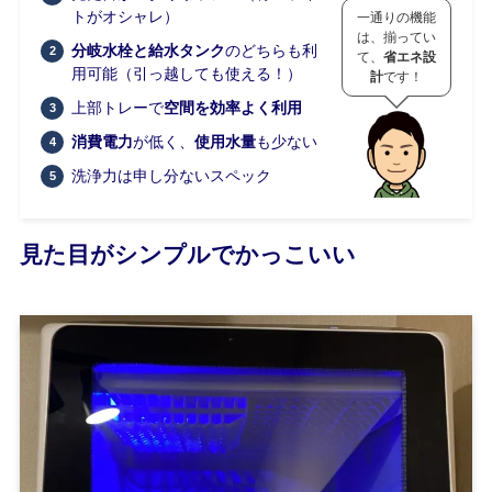
トがオシャレ）
一通りの機能
は、揃ってい
分岐水栓と給水タンク
のどちらも利
て、
省エネ設
用可能（引っ越しても使える！）
計
です！
上部トレーで
空間を効率よく利用
消費電力
が低く、
使用水量
も少ない
洗浄力は申し分ないスペック
見た目がシンプルでかっこいい