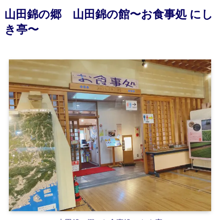
山田錦の郷 山田錦の館〜お食事処 にし
き亭〜