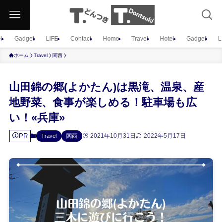
l
Gadget
LIFE
Contact
Home
Travel
Hotel
Gadget
L
ホーム
Travel
関西
山田錦の郷(よかたん)は黒滝、温泉、産
地野菜、食事が楽しめる！駐車場も広
い！«兵庫»
PR
2021年10月31日
2022年5月17日
Travel
関西