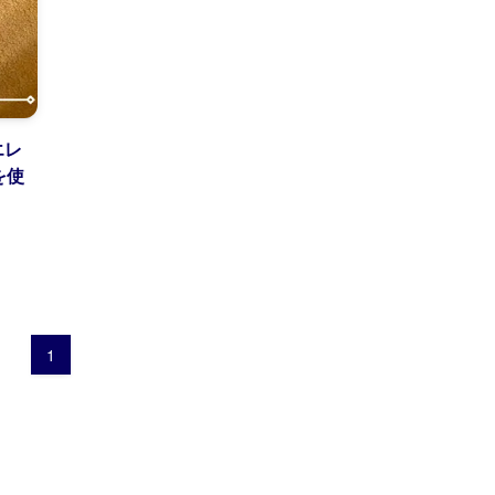
エレ
を使
1