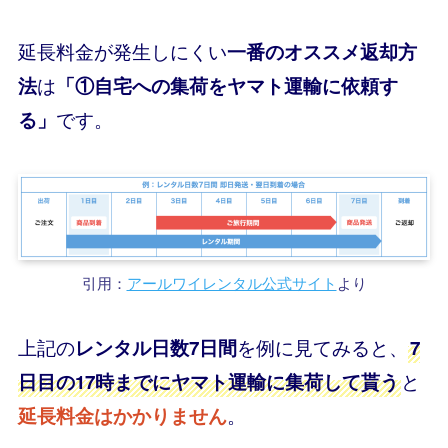
延長料金が発生しにくい
一番のオススメ返却方
は
法
「①自宅への集荷をヤマト運輸に依頼す
です。
る」
引用：
アールワイレンタル公式サイト
より
上記の
を例に見てみると、
レンタル日数7日間
7
と
日目の17時までにヤマト運輸に集荷して貰う
。
延長料金はかかりません