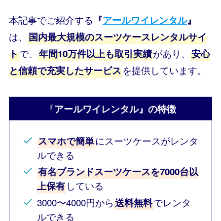
本記事でご紹介する
『
アールワイレンタル
』
は、
国内最大規模のスーツケースレンタルサイ
で、
があり、
ト
年間10万件以上も取引実績
安心
を提供しています。
と信頼で充実したサービス
『
アールワイレンタル』の特徴
にスーツケースがレンタ
スマホで簡単
ルできる
有名ブランドスーツケースを7000台以
している
上保有
3000〜4000円から
でレンタ
送料無料
ルできる