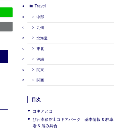
Travel
中部
九州
北海道
東北
沖縄
関東
関西
目次
コキアとは
びわ湖箱館山コキアパーク 基本情報 & 駐車
場 & 混み具合