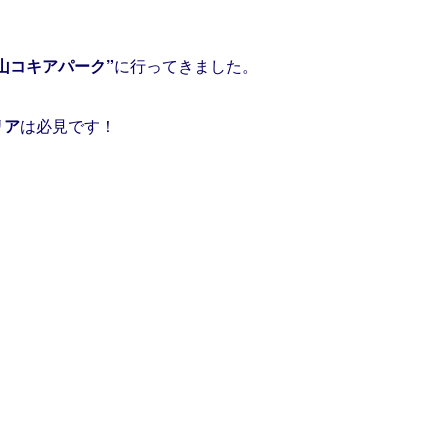
山コキアパーク”
に行ってきました。
リア
は必見です！