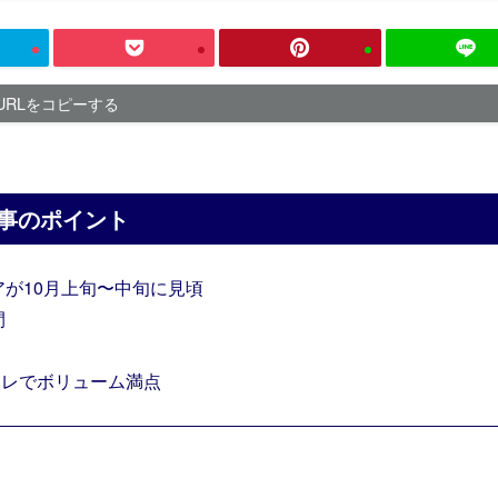
URLをコピーする
事のポイント
が10月上旬〜中旬に見頃
間
ャレでボリューム満点