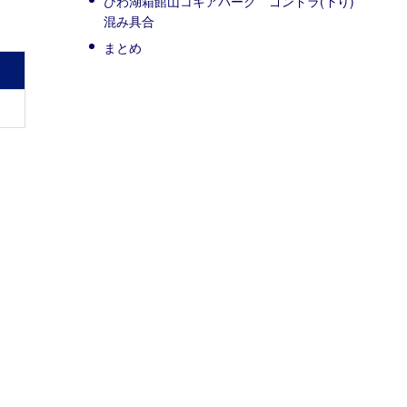
びわ湖箱館山コキアパーク ゴンドラ(下り)
混み具合
まとめ