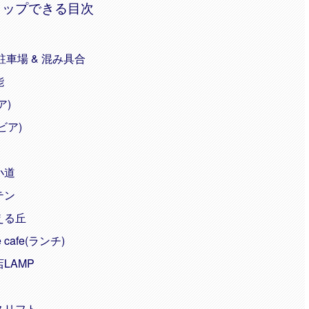
タップできる目次
車場 & 混み具合
能
ア)
ビア)
小道
テン
える丘
cafe(ランチ)
LAMP
スリフト