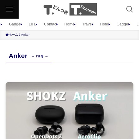
l
Gadget
LIFE
Contact
Home
Travel
Hotel
Gadget
L
ホーム
Anker
Anker
– tag –