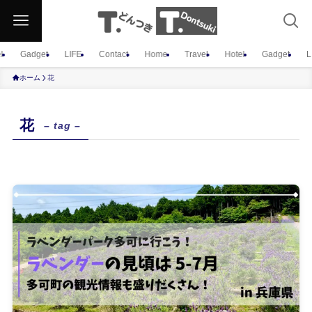
l
Gadget
LIFE
Contact
Home
Travel
Hotel
Gadget
L
ホーム
花
花
– tag –