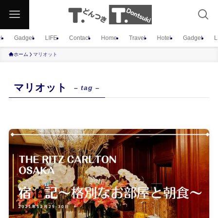
l
Gadget
LIFE
Contact
Home
Travel
Hotel
Gadget
L
ホーム
マリオット
マリオット
– tag –