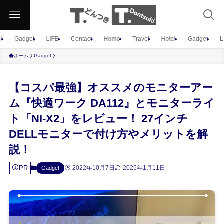
l
Gadget
LIFE
Contact
Home
Travel
Hotel
Gadget
L
ホーム
Gadget
【コスパ最強】オススメのモニターアー
ム『快適ワーク DA112』とモニターライ
ト「NI-X2」をレビュー！ 27インチ
DELLモニターで付け方やメリットを解
説！
PR
2022年10月7日
2025年1月11日
Gadget