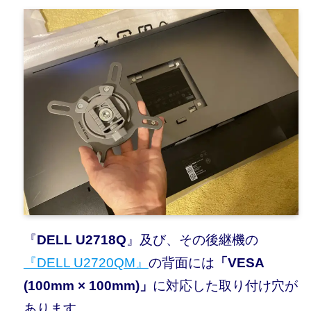
『
DELL U2718Q
』及び、その後継機の
『DELL U2720QM』
の背面には
「VESA
(100mm × 100mm)」
に対応した取り付け穴が
あります。