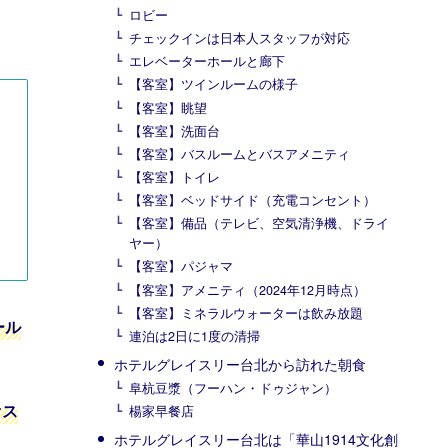
ロビー
チェックインは日本人スタッフが対応
エレベーターホールと廊下
【客室】ツインルームの様子
【客室】眺望
【客室】洗面台
【客室】バスルームとバスアメニティ
【客室】トイレ
【客室】ベッドサイド（充電コンセント）
【客室】備品（テレビ、空気清浄機、ドライ
ヤー）
【客室】パジャマ
【客室】アメニティ（2024年12月時点）
【客室】ミネラルウォーターは飲み放題
ール
連泊は2日に1度の清掃
ホテルグレイスリー台北から訪れた朝食
阜杭豆漿（フーハン・ドゥジャン）
オス
楊家早餐店
ホテルグレイスリー台北は「華山1914文化創