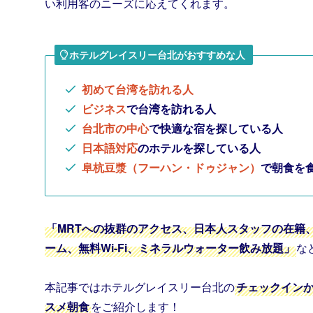
い利用客のニーズに応えてくれます。
ホテルグレイスリー台北がおすすめな人
初めて台湾を訪れる人
ビジネス
で台湾を訪れる人
台北市の中心
で快適な宿を探している人
日本語対応
のホテルを探している人
阜杭豆漿（フーハン・ドゥジャン）
で朝食を
「MRTへの抜群のアクセス、日本人スタッフの在籍
ーム、無料Wi-Fi、ミネラルウォーター飲み放題」
な
本記事ではホテルグレイスリー台北の
チェックイン
スメ朝食
をご紹介します！