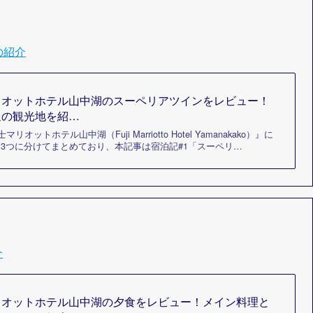
の紹介
リオットホテル山中湖のスーペリアツインをレビュー！
辺の観光地を紹…
マリオットホテル山中湖（Fuji Marriotto Hotel Yamanakako）』に
3つに分けてまとめており、本記事は宿泊記#1「スーペリ…
介
リオットホテル山中湖の夕食をレビュー！メイン料理と