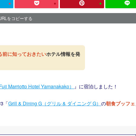
URLをコピーする
る前に知っておきたい
ホテル情報を発
riotto Hotel Yamanakako）
』に宿泊しました！
3「
Grill & Dining G（グリル & ダイニング G）
の
朝食ブッフェ