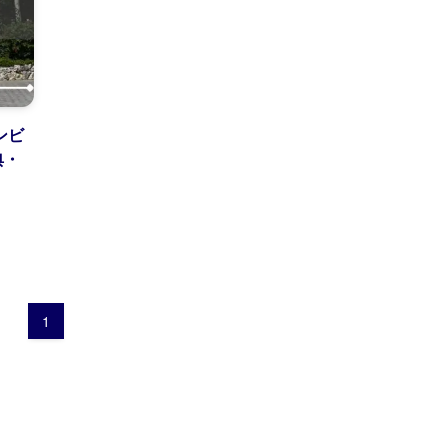
ンビ
典・
1