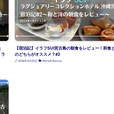
良
【宿泊記】イラフSUI宮古島の朝食をレビュー！和食
、ラ
のどちらがオススメ？#2
2026年4月20日
Marriott Bonvoy