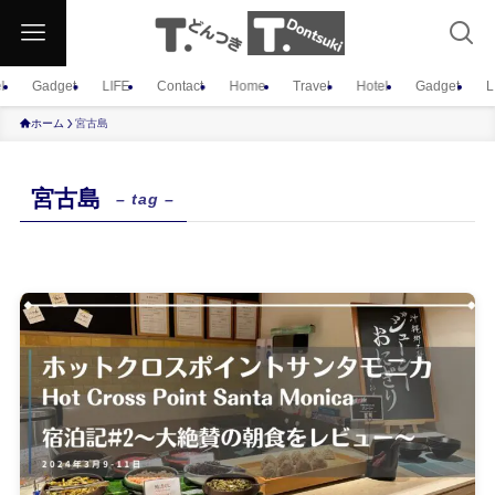
l
Gadget
LIFE
Contact
Home
Travel
Hotel
Gadget
L
ホーム
宮古島
宮古島
– tag –