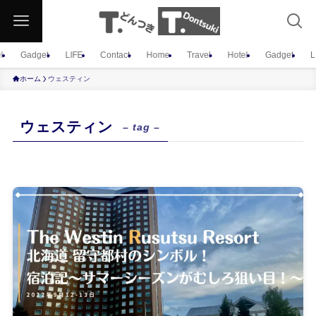
l
Gadget
LIFE
Contact
Home
Travel
Hotel
Gadget
L
ホーム
ウェスティン
ウェスティン
– tag –