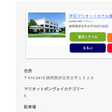
伊豆マリオットホテル
posted with
トマレバ
静岡県伊豆市大平1529
[地図]
楽天トラベル
るるぶ
住所
〒410-2415 静岡県伊豆市大平１５２９
マリオットボンヴォイカテゴリー
5
駐車場