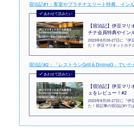
宿泊記#1：客室やプラチナエリート特典、イン
あわせて読みたい
【宿泊記】伊豆マリ
チナ会員特典やイン
2023年8月26-27日に『伊豆
た！ 伊豆マリオットホテ
宿泊記#2：「レストランGrill＆DiningG
あわせて読みたい
【宿泊記】伊豆マリオッ
ェをレビュー！#2
2023年8月26-27日に『伊豆
た！前記事の宿泊記#1で