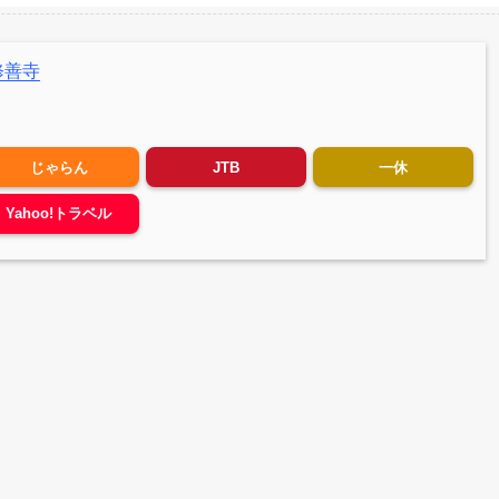
修善寺
じゃらん
JTB
一休
Yahoo!トラベル