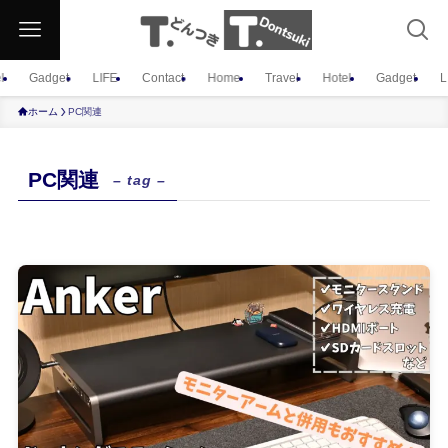
l
Gadget
LIFE
Contact
Home
Travel
Hotel
Gadget
L
ホーム
PC関連
PC関連
– tag –