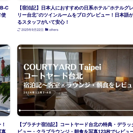
B-C
【宿泊記】日本人におすすめの日系ホテル”ホテルグ
常使
リー台北”のツインルームをブログレビュー！日本語
るスタッフがいて安心！
2025年9月22日
others
ー！
【プラチナ宿泊記】コートヤード台北の特典・デラッ
写真
ビュー・クラブラウンジ・朝食を写真123枚でレビュ