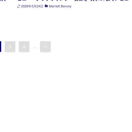
2026年3月24日
Marriott Bonvoy
3
4
...
11