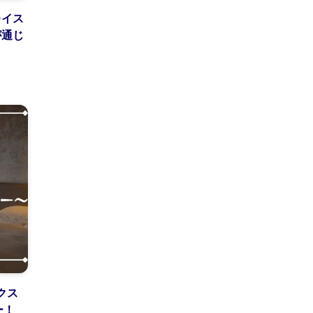
レイス
が通じ
クス
ー！