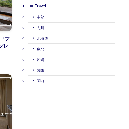
Travel
中部
九州
室『プ
北海道
グレ
東北
沖縄
関東
関西