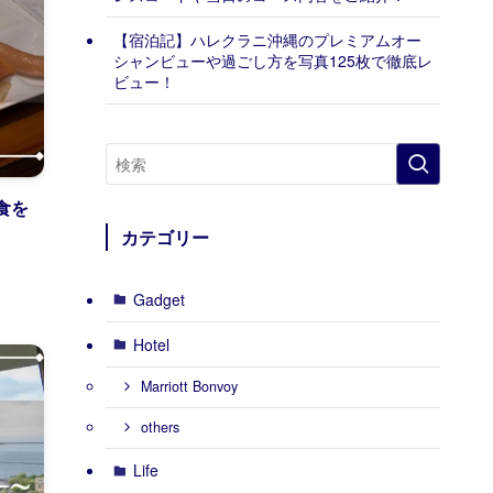
【宿泊記】ハレクラニ沖縄のプレミアムオー
シャンビューや過ごし方を写真125枚で徹底レ
ビュー！
食を
カテゴリー
Gadget
Hotel
Marriott Bonvoy
others
Life