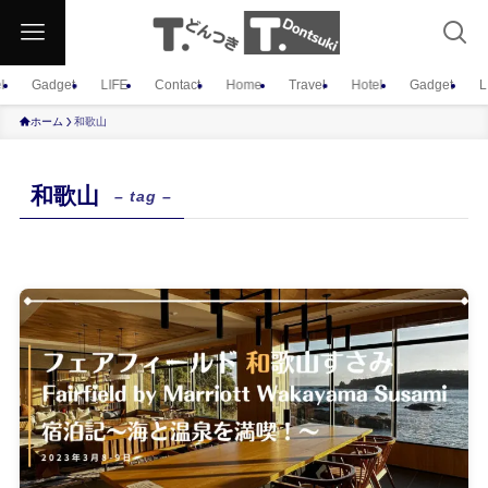
l
Gadget
LIFE
Contact
Home
Travel
Hotel
Gadget
L
ホーム
和歌山
和歌山
– tag –