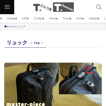
l
Gadget
LIFE
Contact
Home
Travel
Hotel
Gadget
L
ホーム
リュック
リュック
– tag –